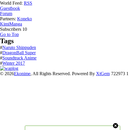
World Feed:
RSS
Guestbook
Forum
Partners:
Koneko
KimiManga
Subscribers
10
Go to Top
Tags
#
Naruto Shippuden
#
DragonBall Super
#
Soundtrack Anime
#
Winter 2017
© 2026
Ekonime
, All Rights Reserved. Powered By
XtGem
722973 1