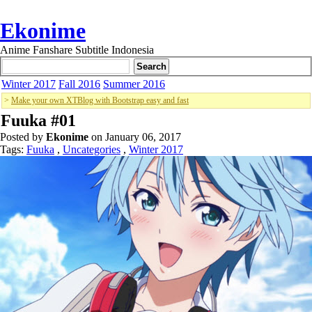
Ekonime
Anime Fanshare Subtitle Indonesia
Winter 2017
Fall 2016
Summer 2016
>
Make your own XTBlog with Bootstrap easy and fast
Fuuka #01
Posted by
Ekonime
on January 06, 2017
Tags:
Fuuka
,
Uncategories
,
Winter 2017