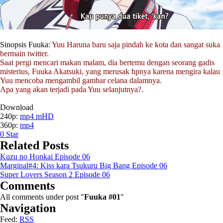
Sinopsis Fuuka:
Yuu Haruna baru saja pindah ke kota dan sangat suka
bermain twitter.
Saat pergi mencari makan malam, dia bertemu dengan seorang gadis
misterius, Fuuka Akatsuki, yang merusak hpnya karena mengira kalau
Yuu mencoba mengambil gambar celana dalamnya.
Apa yang akan terjadi pada Yuu selanjutnya?.
Download
240p:
mp4 mHD
360p:
mp4
0
Star
Related Posts
Kuzu no Honkai Episode 06
Marginal#4: Kiss kara Tsukuru Big Bang Episode 06
Super Lovers Season 2 Episode 06
Comments
All comments under post "
Fuuka #01
"
Navigation
Feed:
RSS