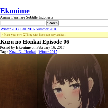
Ekonime
Anime Fanshare Subtitle Indonesia
Winter 2017
Fall 2016
Summer 2016
>
Make your own XTBlog with Bootstrap easy and fast
Kuzu no Honkai Episode 06
Posted by
Ekonime
on February 16, 2017
Tags:
Kuzu No Honkai
,
Winter 2017