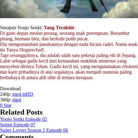
Sinopsis Youjo Senki:
Yang Terakhir
.
Di garis depan medan perang, seorang anak perempuan. Berambut
pirang, bermata biru, dan berkulit putih pucat.
Dia mengomandani pasukannya dengan nada bicara cadel. Nama anak
itu Tanya Degurechaff.
Tapi sesungguhnya, dia adalah salah satu pekerja paling elit di Jepang.
Lahir sebagai gadis kecil dari kemarahan makhluk misterius yang
menyebut dirinya Tuhan. Gadis kecil ini, yang mengutamakan efisiensi
dan karir pribadinya di atas segalanya, akan menjadi manusia paling
berbahaya di antara ahli sihir di tentara kerajaan.
Download
240p:
mp4 mHD
360p:
mp4
0
Star
Related Posts
Youjo Senki Episode 02
Seiren Episode 07
Super Lovers Season 2 Episode 06
Comments