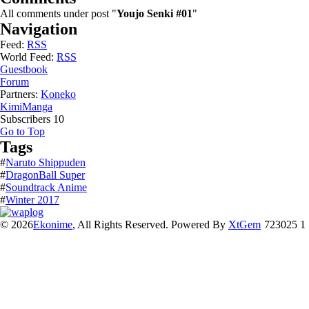
All comments under post "
Youjo Senki #01
"
Navigation
Feed:
RSS
World Feed:
RSS
Guestbook
Forum
Partners:
Koneko
KimiManga
Subscribers
10
Go to Top
Tags
#
Naruto Shippuden
#
DragonBall Super
#
Soundtrack Anime
#
Winter 2017
© 2026
Ekonime
, All Rights Reserved. Powered By
XtGem
723025 1