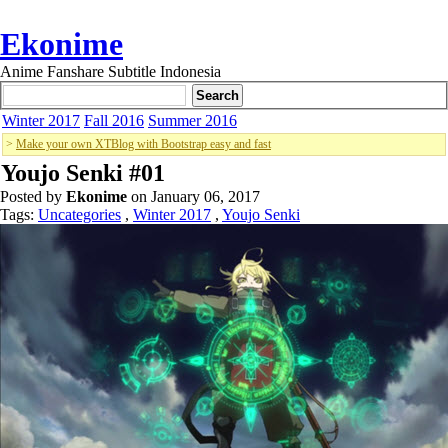
Ekonime
Anime Fanshare Subtitle Indonesia
Winter 2017
Fall 2016
Summer 2016
>
Make your own XTBlog with Bootstrap easy and fast
Youjo Senki #01
Posted by
Ekonime
on January 06, 2017
Tags:
Uncategories
,
Winter 2017
,
Youjo Senki