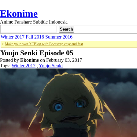
Ekonime
Anime Fanshare Subtitle Indonesia
Winter 2017
Fall 2016
Summer 2016
>
Make your own XTBlog with Bootstrap easy and fast
Youjo Senki Episode 05
Posted by
Ekonime
on February 03, 2017
Tags:
Winter 2017
,
Youjo Senki