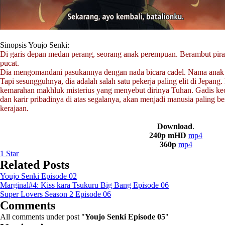
Sinopsis Youjo Senki:
Di garis depan medan perang, seorang anak perempuan. Berambut pirang
pucat.
Dia mengomandani pasukannya dengan nada bicara cadel. Nama anak 
Tapi sesungguhnya, dia adalah salah satu pekerja paling elit di Jepang. 
kemarahan makhluk misterius yang menyebut dirinya Tuhan. Gadis keci
dan karir pribadinya di atas segalanya, akan menjadi manusia paling berb
kerajaan.
Download
.
240p mHD
mp4
360p
mp4
1
Star
Related Posts
Youjo Senki Episode 02
Marginal#4: Kiss kara Tsukuru Big Bang Episode 06
Super Lovers Season 2 Episode 06
Comments
All comments under post "
Youjo Senki Episode 05
"