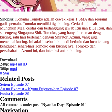
Sinopsis:
Konagai Tomoko adalah cewek kelas 1 SMA dan seorang
gadis pemalu. Tomoko memiliki tiga kucing. Ceria dan lincah
Munchkin Maa, cerdas dan bertanggung jawab Russian Blue Rou, dan
si cengeng Singapura Shii. Tomoko, yang hanya berteman dengan
kucing, satu hari berteman dengan Shiratori Azumi, yang juga
mencintai kucing. Ini adalah sebuah komedi berbulu dan lucu tentang
kehidupan sehari-hari Tomoko dan kucing nya, Tomoko dan
persahabatan Azumi ini, dan interaksi antara kucing.
Download
240p:
mp4 mHD
360p:
mp4
0
Star
Related Posts
Seiren Episode 07
Ao no Exorcist – Kyoto Fujouou-hen Episode 07
Fuuka Episode 08
Comments
All comments under post "
Nyanko Days Episode 01
"
Navigation