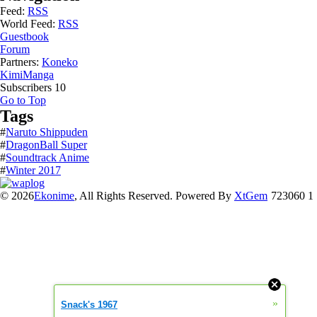
Feed:
RSS
World Feed:
RSS
Guestbook
Forum
Partners:
Koneko
KimiManga
Subscribers
10
Go to Top
Tags
#
Naruto Shippuden
#
DragonBall Super
#
Soundtrack Anime
#
Winter 2017
© 2026
Ekonime
, All Rights Reserved. Powered By
XtGem
723060 1
»
Snack's 1967