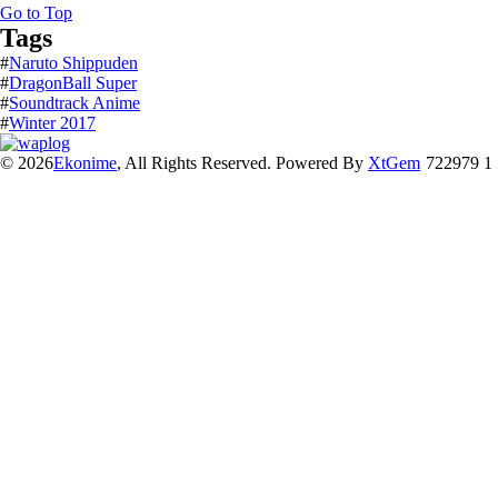
Go to Top
Tags
#
Naruto Shippuden
#
DragonBall Super
#
Soundtrack Anime
#
Winter 2017
© 2026
Ekonime
, All Rights Reserved. Powered By
XtGem
722979 1