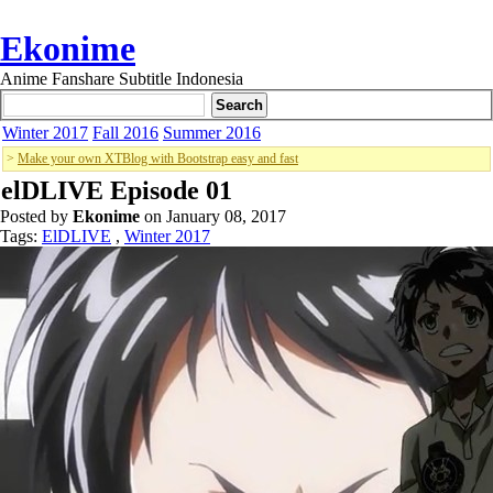
Ekonime
Anime Fanshare Subtitle Indonesia
Winter 2017
Fall 2016
Summer 2016
>
Make your own XTBlog with Bootstrap easy and fast
elDLIVE Episode 01
Posted by
Ekonime
on January 08, 2017
Tags:
ElDLIVE
,
Winter 2017