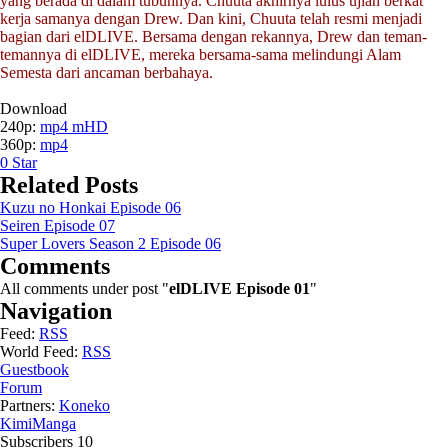
yang berada di dalam tubuhnya. Chuuta akhirnya lulus ujian berkat
kerja samanya dengan Drew. Dan kini, Chuuta telah resmi menjadi
bagian dari elDLIVE. Bersama dengan rekannya, Drew dan teman-
temannya di elDLIVE, mereka bersama-sama melindungi Alam
Semesta dari ancaman berbahaya.
Download
240p:
mp4 mHD
360p:
mp4
0
Star
Related Posts
Kuzu no Honkai Episode 06
Seiren Episode 07
Super Lovers Season 2 Episode 06
Comments
All comments under post "
elDLIVE Episode 01
"
Navigation
Feed:
RSS
World Feed:
RSS
Guestbook
Forum
Partners:
Koneko
KimiManga
Subscribers
10