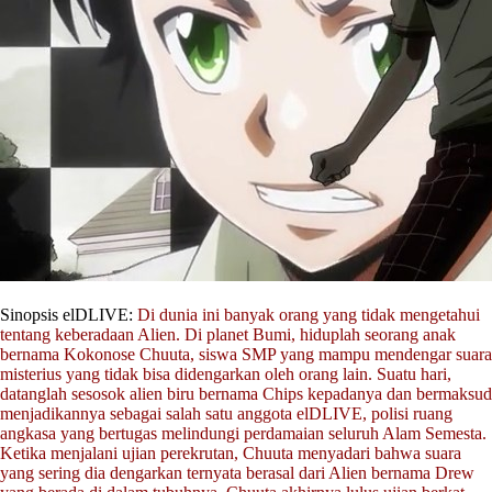
Sinopsis elDLIVE:
Di dunia ini banyak orang yang tidak mengetahui
tentang keberadaan Alien. Di planet Bumi, hiduplah seorang anak
bernama Kokonose Chuuta, siswa SMP yang mampu mendengar suara
misterius yang tidak bisa didengarkan oleh orang lain. Suatu hari,
datanglah sesosok alien biru bernama Chips kepadanya dan bermaksud
menjadikannya sebagai salah satu anggota elDLIVE, polisi ruang
angkasa yang bertugas melindungi perdamaian seluruh Alam Semesta.
Ketika menjalani ujian perekrutan, Chuuta menyadari bahwa suara
yang sering dia dengarkan ternyata berasal dari Alien bernama Drew