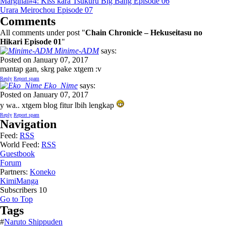
Marginal#4: Kiss kara Tsukuru Big Bang Episode 06
Urara Meirochou Episode 07
Comments
All comments under post "
Chain Chronicle – Hekuseitasu no
Hikari Episode 01
"
Minime-ADM
says:
Posted on January 07, 2017
mantap gan, skrg pake xtgem :v
Reply
Report spam
Eko_Nime
says:
Posted on January 07, 2017
y wa.. xtgem blog fitur lbih lengkap
Reply
Report spam
Navigation
Feed:
RSS
World Feed:
RSS
Guestbook
Forum
Partners:
Koneko
KimiManga
Subscribers
10
Go to Top
Tags
#
Naruto Shippuden