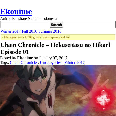
Ekonime
Anime Fanshare Subtitle Indonesia
Winter 2017
Fall 2016
Summer 2016
>
Make your own XTBlog with Bootstrap easy and fast
Chain Chronicle – Hekuseitasu no Hikari
Episode 01
Posted by
Ekonime
on January 07, 2017
Tags:
Chain Chronicle
,
Uncategories
,
Winter 2017