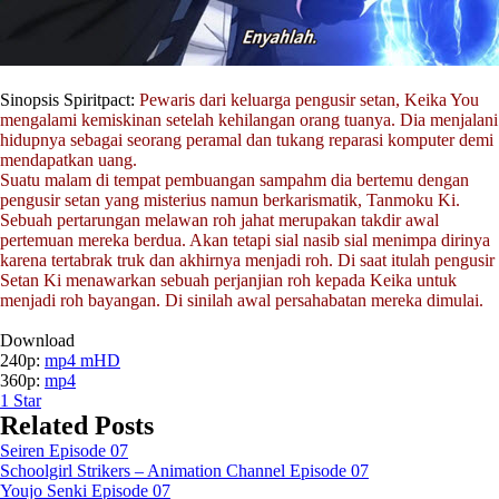
Sinopsis Spiritpact:
Pewaris dari keluarga pengusir setan, Keika You
mengalami kemiskinan setelah kehilangan orang tuanya. Dia menjalani
hidupnya sebagai seorang peramal dan tukang reparasi komputer demi
mendapatkan uang.
Suatu malam di tempat pembuangan sampahm dia bertemu dengan
pengusir setan yang misterius namun berkarismatik, Tanmoku Ki.
Sebuah pertarungan melawan roh jahat merupakan takdir awal
pertemuan mereka berdua. Akan tetapi sial nasib sial menimpa dirinya
karena tertabrak truk dan akhirnya menjadi roh. Di saat itulah pengusir
Setan Ki menawarkan sebuah perjanjian roh kepada Keika untuk
menjadi roh bayangan. Di sinilah awal persahabatan mereka dimulai.
Download
240p:
mp4 mHD
360p:
mp4
1
Star
Related Posts
Seiren Episode 07
Schoolgirl Strikers – Animation Channel Episode 07
Youjo Senki Episode 07