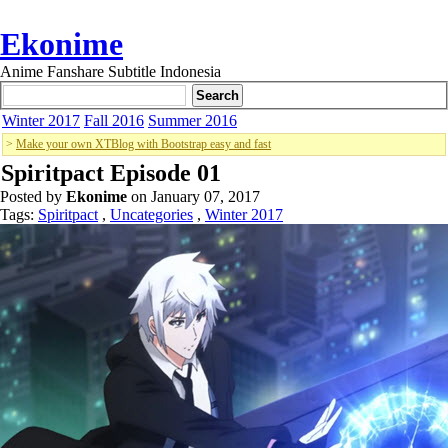
Ekonime
Anime Fanshare Subtitle Indonesia
Winter 2017
Fall 2016
Summer 2016
>
Make your own XTBlog with Bootstrap easy and fast
Spiritpact Episode 01
Posted by
Ekonime
on January 07, 2017
Tags:
Spiritpact
,
Uncategories
,
Winter 2017