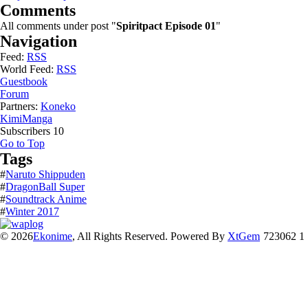
Comments
All comments under post "
Spiritpact Episode 01
"
Navigation
Feed:
RSS
World Feed:
RSS
Guestbook
Forum
Partners:
Koneko
KimiManga
Subscribers
10
Go to Top
Tags
#
Naruto Shippuden
#
DragonBall Super
#
Soundtrack Anime
#
Winter 2017
© 2026
Ekonime
, All Rights Reserved. Powered By
XtGem
723062 1