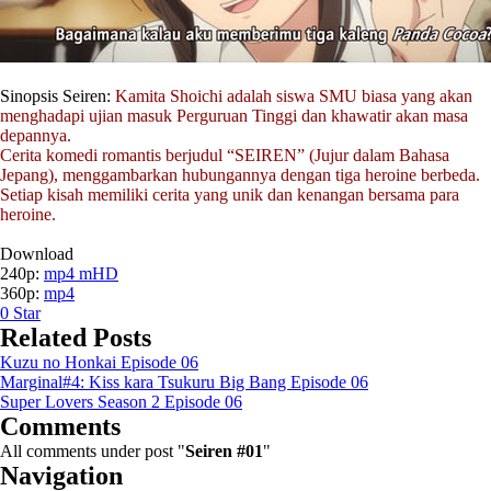
Sinopsis Seiren:
Kamita Shoichi adalah siswa SMU biasa yang akan
menghadapi ujian masuk Perguruan Tinggi dan khawatir akan masa
depannya.
Cerita komedi romantis berjudul “SEIREN” (Jujur dalam Bahasa
Jepang), menggambarkan hubungannya dengan tiga heroine berbeda.
Setiap kisah memiliki cerita yang unik dan kenangan bersama para
heroine.
Download
240p:
mp4 mHD
360p:
mp4
0
Star
Related Posts
Kuzu no Honkai Episode 06
Marginal#4: Kiss kara Tsukuru Big Bang Episode 06
Super Lovers Season 2 Episode 06
Comments
All comments under post "
Seiren #01
"
Navigation