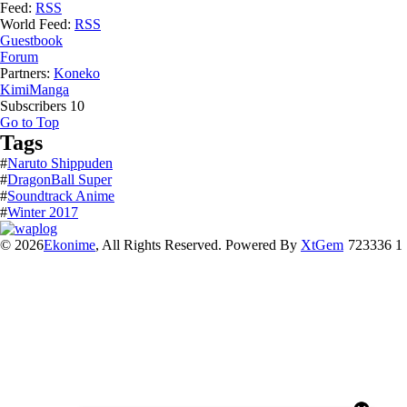
Feed:
RSS
World Feed:
RSS
Guestbook
Forum
Partners:
Koneko
KimiManga
Subscribers
10
Go to Top
Tags
#
Naruto Shippuden
#
DragonBall Super
#
Soundtrack Anime
#
Winter 2017
© 2026
Ekonime
, All Rights Reserved. Powered By
XtGem
723336 1