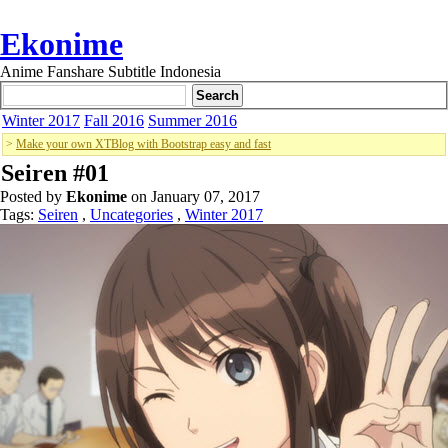
Ekonime
Anime Fanshare Subtitle Indonesia
Winter 2017
Fall 2016
Summer 2016
>
Make your own XTBlog with Bootstrap easy and fast
Seiren #01
Posted by
Ekonime
on January 07, 2017
Tags:
Seiren
,
Uncategories
,
Winter 2017