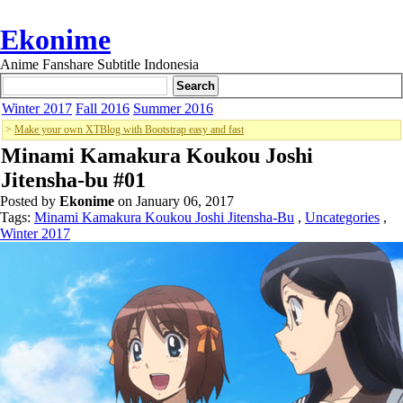
Ekonime
Anime Fanshare Subtitle Indonesia
Winter 2017
Fall 2016
Summer 2016
>
Make your own XTBlog with Bootstrap easy and fast
Minami Kamakura Koukou Joshi
Jitensha-bu #01
Posted by
Ekonime
on January 06, 2017
Tags:
Minami Kamakura Koukou Joshi Jitensha-Bu
,
Uncategories
,
Winter 2017