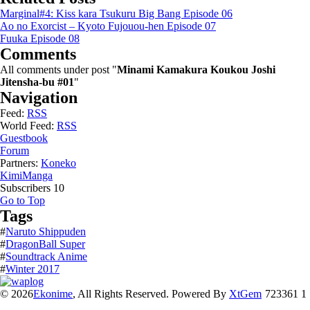
Marginal#4: Kiss kara Tsukuru Big Bang Episode 06
Ao no Exorcist – Kyoto Fujouou-hen Episode 07
Fuuka Episode 08
Comments
All comments under post "
Minami Kamakura Koukou Joshi
Jitensha-bu #01
"
Navigation
Feed:
RSS
World Feed:
RSS
Guestbook
Forum
Partners:
Koneko
KimiManga
Subscribers
10
Go to Top
Tags
#
Naruto Shippuden
#
DragonBall Super
#
Soundtrack Anime
#
Winter 2017
© 2026
Ekonime
, All Rights Reserved. Powered By
XtGem
723361 1