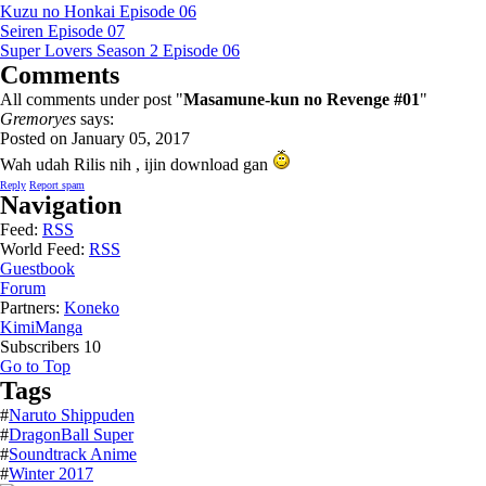
Kuzu no Honkai Episode 06
Seiren Episode 07
Super Lovers Season 2 Episode 06
Comments
All comments under post "
Masamune-kun no Revenge #01
"
Gremoryes
says:
Posted on January 05, 2017
Wah udah Rilis nih , ijin download gan
Reply
Report spam
Navigation
Feed:
RSS
World Feed:
RSS
Guestbook
Forum
Partners:
Koneko
KimiManga
Subscribers
10
Go to Top
Tags
#
Naruto Shippuden
#
DragonBall Super
#
Soundtrack Anime
#
Winter 2017