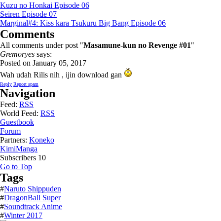
Kuzu no Honkai Episode 06
Seiren Episode 07
Marginal#4: Kiss kara Tsukuru Big Bang Episode 06
Comments
All comments under post "
Masamune-kun no Revenge #01
"
Gremoryes
says:
Posted on January 05, 2017
Wah udah Rilis nih , ijin download gan
Reply
Report spam
Navigation
Feed:
RSS
World Feed:
RSS
Guestbook
Forum
Partners:
Koneko
KimiManga
Subscribers
10
Go to Top
Tags
#
Naruto Shippuden
#
DragonBall Super
#
Soundtrack Anime
#
Winter 2017