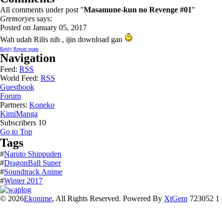
All comments under post "
Masamune-kun no Revenge #01
"
Gremoryes
says:
Posted on January 05, 2017
Wah udah Rilis nih , ijin download gan
Reply
Report spam
Navigation
Feed:
RSS
World Feed:
RSS
Guestbook
Forum
Partners:
Koneko
KimiManga
Subscribers
10
Go to Top
Tags
#
Naruto Shippuden
#
DragonBall Super
#
Soundtrack Anime
#
Winter 2017
© 2026
Ekonime
, All Rights Reserved. Powered By
XtGem
723052 1