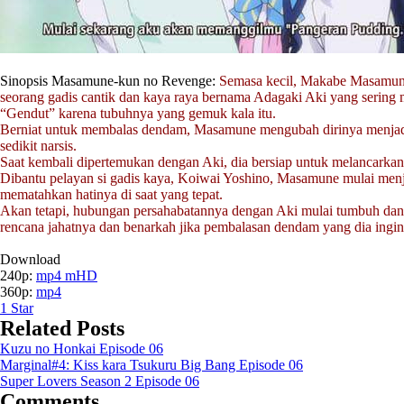
Sinopsis Masamune-kun no Revenge:
Semasa kecil, Makabe Masamune
seorang gadis cantik dan kaya raya bernama Adagaki Aki yang sering
“Gendut” karena tubuhnya yang gemuk kala itu.
Berniat untuk membalas dendam, Masamune mengubah dirinya menja
sedikit narsis.
Saat kembali dipertemukan dengan Aki, dia bersiap untuk melancarka
Dibantu pelayan si gadis kaya, Koiwai Yoshino, Masamune mulai menj
mematahkan hatinya di saat yang tepat.
Akan tetapi, hubungan persahabatannya dengan Aki mulai tumbuh dan
rencana jahatnya dan benarkah jika pembalasan dendam yang dia ingi
Download
240p:
mp4 mHD
360p:
mp4
1
Star
Related Posts
Kuzu no Honkai Episode 06
Marginal#4: Kiss kara Tsukuru Big Bang Episode 06
Super Lovers Season 2 Episode 06
Comments