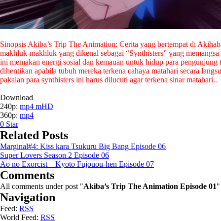
Sinopsis Akiba’s Trip The Animation: Cerita yang bertempat di Akihab
makhluk-makhluk yang dikenal sebagai “Synthisters” yang memangsa
ini memakan energi sosial dan kemauan untuk hidup para pengunjung 
dihentikan apabila tubuh mereka terkena cahaya matahari secara lang
pakaian para synthisters ini harus dilucuti agar terkena sinar matahari..
Download
240p:
mp4 mHD
360p:
mp4
0
Star
Related Posts
Marginal#4: Kiss kara Tsukuru Big Bang Episode 06
Super Lovers Season 2 Episode 06
Ao no Exorcist – Kyoto Fujouou-hen Episode 07
Comments
All comments under post "
Akiba’s Trip The Animation Episode 01
"
Navigation
Feed:
RSS
World Feed:
RSS