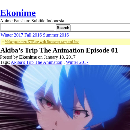
Ekonime
Anime Fanshare Subtitle Indonesia
Winter 2017
Fall 2016
Summer 2016
>
Make your own XTBlog with Bootstrap easy and fast
Akiba’s Trip The Animation Episode 01
Posted by
Ekonime
on January 18, 2017
Tags:
Akiba’s Trip The Animation
,
Winter 2017