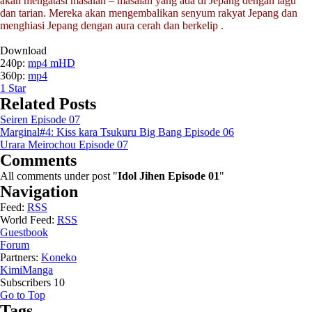
akan mengatasi masalah – masalah yang ada di Jepang dengan lagu
dan tarian. Mereka akan mengembalikan senyum rakyat Jepang dan
menghiasi Jepang dengan aura cerah dan berkelip .
Download
240p:
mp4 mHD
360p:
mp4
1
Star
Related Posts
Seiren Episode 07
Marginal#4: Kiss kara Tsukuru Big Bang Episode 06
Urara Meirochou Episode 07
Comments
All comments under post "
Idol Jihen Episode 01
"
Navigation
Feed:
RSS
World Feed:
RSS
Guestbook
Forum
Partners:
Koneko
KimiManga
Subscribers
10
Go to Top
Tags