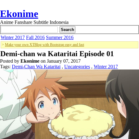
Ekonime
Anime Fanshare Subtitle Indonesia
Winter 2017
Fall 2016
Summer 2016
>
Make your own XTBlog with Bootstrap easy and fast
Demi-chan wa Kataritai Episode 01
Posted by
Ekonime
on January 07, 2017
Tags:
Demi-Chan Wa Kataritai
,
Uncategories
,
Winter 2017