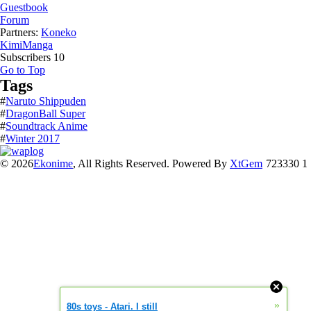
Guestbook
Forum
Partners:
Koneko
KimiManga
Subscribers
10
Go to Top
Tags
#
Naruto Shippuden
#
DragonBall Super
#
Soundtrack Anime
#
Winter 2017
© 2026
Ekonime
, All Rights Reserved. Powered By
XtGem
723330 1
»
80s toys - Atari. I still