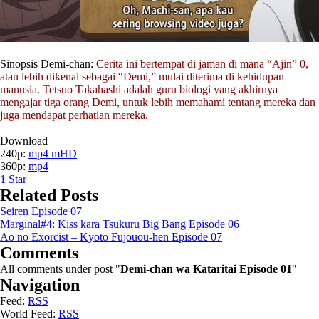
Sinopsis Demi-chan:
Cerita ini bertempat di jaman di mana “Ajin” 0,
atau lebih dikenal sebagai “Demi,” mulai diterima di kehidupan
manusia. Tetsuo Takahashi adalah guru biologi yang akhirnya
mengajar tiga orang Demi, untuk lebih memahami tentang mereka dan
juga mendapat perhatian mereka.
Download
240p:
mp4 mHD
360p:
mp4
1
Star
Related Posts
Seiren Episode 07
Marginal#4: Kiss kara Tsukuru Big Bang Episode 06
Ao no Exorcist – Kyoto Fujouou-hen Episode 07
Comments
All comments under post "
Demi-chan wa Kataritai Episode 01
"
Navigation
Feed:
RSS
World Feed:
RSS