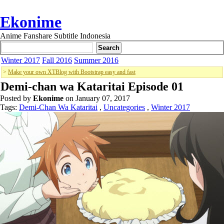
Ekonime
Anime Fanshare Subtitle Indonesia
Winter 2017
Fall 2016
Summer 2016
>
Make your own XTBlog with Bootstrap easy and fast
Demi-chan wa Kataritai Episode 01
Posted by
Ekonime
on January 07, 2017
Tags:
Demi-Chan Wa Kataritai
,
Uncategories
,
Winter 2017