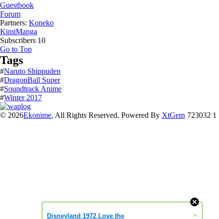
Guestbook
Forum
Partners:
Koneko
KimiManga
Subscribers
10
Go to Top
Tags
#
Naruto Shippuden
#
DragonBall Super
#
Soundtrack Anime
#
Winter 2017
© 2026
Ekonime
, All Rights Reserved. Powered By
XtGem
723032 1
»
Disneyland 1972 Love the