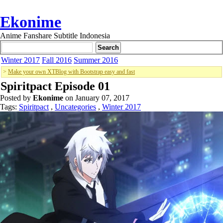
Ekonime
Anime Fanshare Subtitle Indonesia
Winter 2017
Fall 2016
Summer 2016
>
Make your own XTBlog with Bootstrap easy and fast
Spiritpact Episode 01
Posted by
Ekonime
on January 07, 2017
Tags:
Spiritpact
,
Uncategories
,
Winter 2017