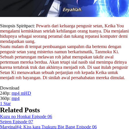
Sinopsis Spiritpact:
Pewaris dari keluarga pengusir setan, Keika You
mengalami kemiskinan setelah kehilangan orang tuanya. Dia menjalani
hidupnya sebagai seorang peramal dan tukang reparasi komputer demi
mendapatkan uang.
Suatu malam di tempat pembuangan sampahm dia bertemu dengan
pengusir setan yang misterius namun berkarismatik, Tanmoku Ki.
Sebuah pertarungan melawan roh jahat merupakan takdir awal
pertemuan mereka berdua. Akan tetapi sial nasib sial menimpa dirinya
karena tertabrak truk dan akhirnya menjadi roh. Di saat itulah pengusir
Setan Ki menawarkan sebuah perjanjian roh kepada Keika untuk
menjadi roh bayangan. Di sinilah awal persahabatan mereka dimulai.
Download
240p:
mp4 mHD
360p:
mp4
1
Star
Related Posts
Kuzu no Honkai Episode 06
Seiren Episode 07
Marginal#4: Kiss kara Tsukuru Big Bang Episode 06