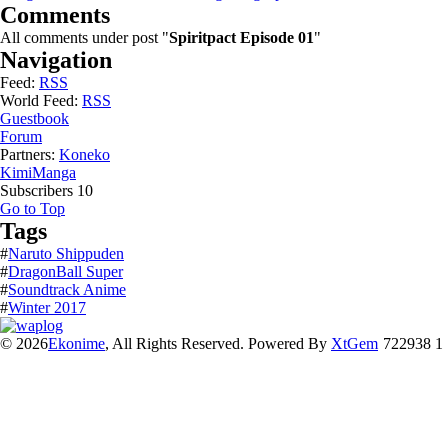
Comments
All comments under post "
Spiritpact Episode 01
"
Navigation
Feed:
RSS
World Feed:
RSS
Guestbook
Forum
Partners:
Koneko
KimiManga
Subscribers
10
Go to Top
Tags
#
Naruto Shippuden
#
DragonBall Super
#
Soundtrack Anime
#
Winter 2017
© 2026
Ekonime
, All Rights Reserved. Powered By
XtGem
722938 1