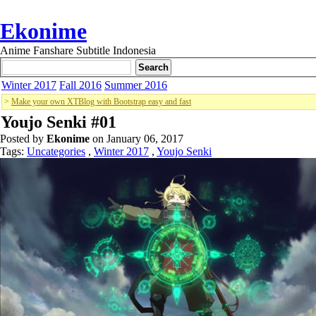
Ekonime
Anime Fanshare Subtitle Indonesia
Winter 2017
Fall 2016
Summer 2016
>
Make your own XTBlog with Bootstrap easy and fast
Youjo Senki #01
Posted by
Ekonime
on January 06, 2017
Tags:
Uncategories
,
Winter 2017
,
Youjo Senki