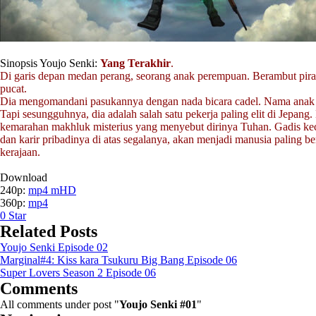
Sinopsis Youjo Senki:
Yang Terakhir
.
Di garis depan medan perang, seorang anak perempuan. Berambut pirang
pucat.
Dia mengomandani pasukannya dengan nada bicara cadel. Nama anak 
Tapi sesungguhnya, dia adalah salah satu pekerja paling elit di Jepang. 
kemarahan makhluk misterius yang menyebut dirinya Tuhan. Gadis keci
dan karir pribadinya di atas segalanya, akan menjadi manusia paling berb
kerajaan.
Download
240p:
mp4 mHD
360p:
mp4
0
Star
Related Posts
Youjo Senki Episode 02
Marginal#4: Kiss kara Tsukuru Big Bang Episode 06
Super Lovers Season 2 Episode 06
Comments
All comments under post "
Youjo Senki #01
"