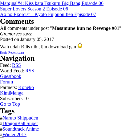
Marginal#4: Kiss kara Tsukuru Big Bang Episode 06
Super Lovers Season 2 Episode 06
Ao no Exorcist – Kyoto Fujouou-hen Episode 07
Comments
All comments under post "
Masamune-kun no Revenge #01
"
Gremoryes
says:
Posted on January 05, 2017
Wah udah Rilis nih , ijin download gan
Reply
Report spam
Navigation
Feed:
RSS
World Feed:
RSS
Guestbook
Forum
Partners:
Koneko
KimiManga
Subscribers
10
Go to Top
Tags
#
Naruto Shippuden
#
DragonBall Super
#
Soundtrack Anime
#
Winter 2017