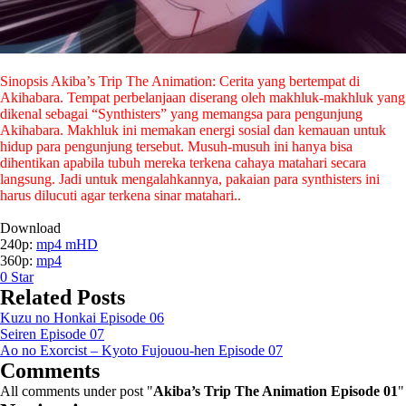
Sinopsis Akiba’s Trip The Animation: Cerita yang bertempat di
Akihabara. Tempat perbelanjaan diserang oleh makhluk-makhluk yang
dikenal sebagai “Synthisters” yang memangsa para pengunjung
Akihabara. Makhluk ini memakan energi sosial dan kemauan untuk
hidup para pengunjung tersebut. Musuh-musuh ini hanya bisa
dihentikan apabila tubuh mereka terkena cahaya matahari secara
langsung. Jadi untuk mengalahkannya, pakaian para synthisters ini
harus dilucuti agar terkena sinar matahari..
Download
240p:
mp4 mHD
360p:
mp4
0
Star
Related Posts
Kuzu no Honkai Episode 06
Seiren Episode 07
Ao no Exorcist – Kyoto Fujouou-hen Episode 07
Comments
All comments under post "
Akiba’s Trip The Animation Episode 01
"