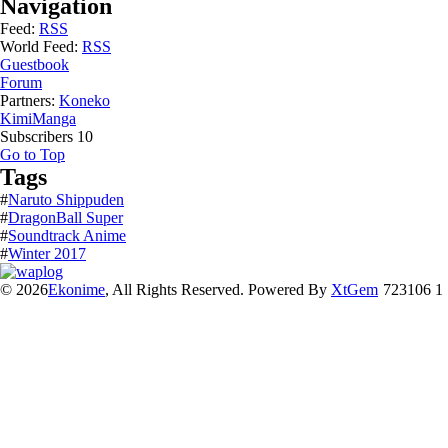
Navigation
Feed:
RSS
World Feed:
RSS
Guestbook
Forum
Partners:
Koneko
KimiManga
Subscribers
10
Go to Top
Tags
#
Naruto Shippuden
#
DragonBall Super
#
Soundtrack Anime
#
Winter 2017
© 2026
Ekonime
, All Rights Reserved. Powered By
XtGem
723106 1