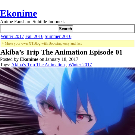
Ekonime
Anime Fanshare Subtitle Indonesia
Winter 2017
Fall 2016
Summer 2016
>
Make your own XTBlog with Bootstrap easy and fast
Akiba’s Trip The Animation Episode 01
Posted by
Ekonime
on January 18, 2017
Tags:
Akiba’s Trip The Animation
,
Winter 2017